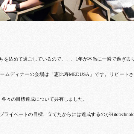
ちを込めて過ごしているので、、、1年が本当に一瞬で過ぎ去
ドリームディナーの会場は「恵比寿MEDUSA」です。リピート
、各々の目標達成について共有しました。
ライベートの目標、立てたからには達成するのがHitotechnol