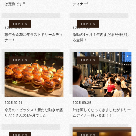
は定例です!!
ディナー!!
TOPICS
TOPICS
2025.12.26
2025.11.28
忘年会＆2025年ラストドリームディ
激動の1ヶ月！年内まだまだ伸びし
ナー！
ろ全開！
TOPICS
TOPICS
2025.10.31
2025.09.26
今月のトピックス！新たな動きが盛
外は涼しくなってきましたがドリー
りだくさんの1か月でした
ムディナー熱いまま！！
TOPICS
TOPICS