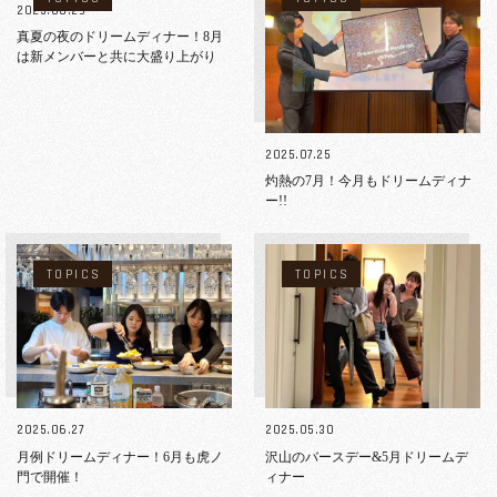
2025.08.29
真夏の夜のドリームディナー！8月
は新メンバーと共に大盛り上がり
2025.07.25
灼熱の7月！今月もドリームディナ
ー!!
TOPICS
TOPICS
2025.06.27
2025.05.30
月例ドリームディナー！6月も虎ノ
沢山のバースデー&5月ドリームデ
門で開催！
ィナー