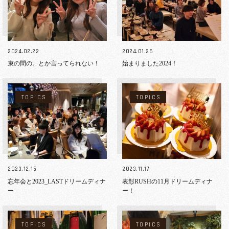
2024.02.22
2024.01.26
束の間の。とか言ってられない！
始まりました2024！
TOPICS
TOPICS
2023.12.15
2023.11.17
忘年会と2023_LASTドリームディナ
表彰RUSHの11月ドリームディナ
ー
ー！
TOPICS
TOPICS