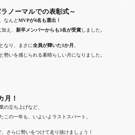
パラノーマルでの表彰式～
、なんと
MVPが4名も選出！
に加え、
新卒メンバーからも3名が受賞
しました。
となり、まさに
全員が輝いた1か月
。
と勢いを感じられる素晴らしい月になりました。
カ月！
業の立ち上げなど、
たこの一年も、いよいよラストスパート。
で、さらに勢いをつけて走り抜けましょう！