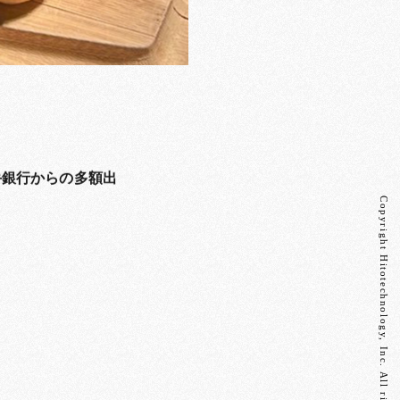
手銀行からの多額出
Copyright Hitotechnology, Inc. All rights reserved.