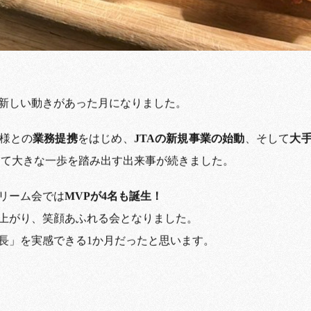
新しい動きがあった月になりました。
様との
業務提携
をはじめ、
JTAの新規事業の始動
、そして
大
して大きな一歩を踏み出す出来事が続きました。
リーム会では
MVPが4名も誕生！
上がり、笑顔あふれる会となりました。
長」を実感できる1か月だったと思います。