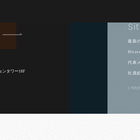
Si
最新の
Hito
代表
ョンタワー18F
社員
c Hito